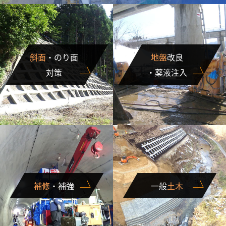
斜面
・のり面
地盤
改良
対策
・薬液注入
補修
・補強
一般
土木